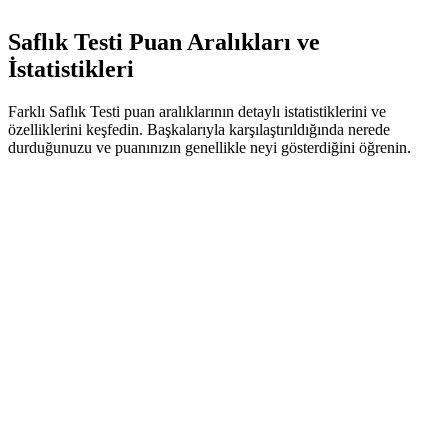
Saflık Testi Puan Aralıkları ve
İstatistikleri
Farklı Saflık Testi puan aralıklarının detaylı istatistiklerini ve
özelliklerini keşfedin. Başkalarıyla karşılaştırıldığında nerede
durduğunuzu ve puanınızın genellikle neyi gösterdiğini öğrenin.
80-100
Saf Masumiyet
Genellikle akademik çalışmalara veya kişisel gelişime odaklanmış,
sınırlı hayat deneyimine sahip bireyleri temsil eder.
Temel Özellikler
Yaş Aralığı
:
Genellikle 14-17 yaş arası
Dağılım
:
Test yapanların yaklaşık %25'i
Ortam
:
Genellikle lise veya korunaklı ortamlar
Geçmiş
:
Genellikle muhafazakar veya koruyucu ailelerden