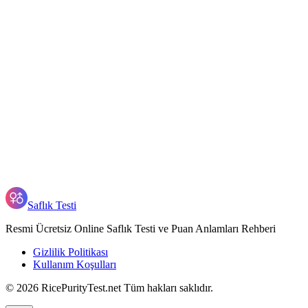
'Normal' puan nedir?
Puanımı değiştirmek için çaba göstermeli miyim?
Puanımı başkalarıyla nasıl kıyaslayabilirim?
Testi tekrar yapabilir miyim?
Neden bu testi yapmalıyım?
Test sonuçları ne kadar güvenilir?
Saflık Testi
Resmi Ücretsiz Online Saflık Testi ve Puan Anlamları Rehberi
Gizlilik Politikası
Kullanım Koşulları
©
2026
RicePurityTest.net
Tüm hakları saklıdır.