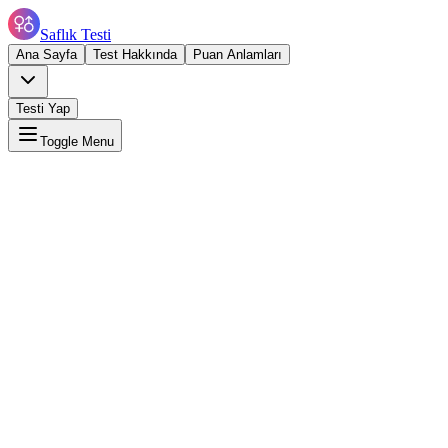
Saflık Testi
Ana Sayfa
Test Hakkında
Puan Anlamları
Testi Yap
Toggle Menu
-100
uan Aralığı
2.3
niversite Ortalaması
7-90
aygın Aralık