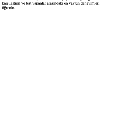
karşılaştırın ve test yapanlar arasındaki en yaygın deneyimleri
öğrenin.
Lise (14-17)
25%
kullanıcıların
Ortalama
:
89
Aralık
:
85-95
Üniversite Birinci Sınıf (18-19)
35%
kullanıcıların
Ortalama
:
78
Aralık
:
70-85
Üniversite Öğrencileri (20-22)
25%
kullanıcıların
Ortalama
:
65
Aralık
:
55-75
Genç Yetişkinler (23-29)
15%
kullanıcıların
Ortalama
:
52
Aralık
:
40-65
Lise ve Üniversite
Kadın
82