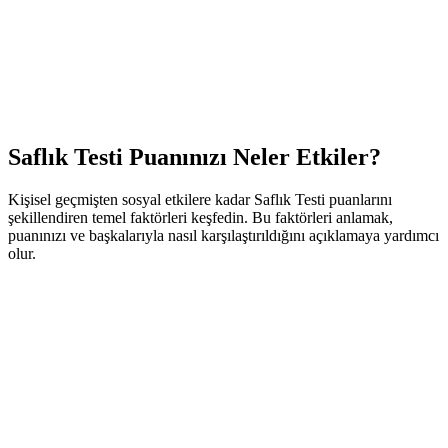
🥈
Randevuya çıktınız mı?
65
%
🥉
İlişkiniz oldu mu?
58
%
4
Yakın dans ettiniz mi?
52
%
5
Aile üyesi olmayan biriyle öpüştünüz mü?
45
%
Saflık Testi Puanınızı Neler Etkiler?
Kişisel geçmişten sosyal etkilere kadar Saflık Testi puanlarını
şekillendiren temel faktörleri keşfedin. Bu faktörleri anlamak,
puanınızı ve başkalarıyla nasıl karşılaştırıldığını açıklamaya yardımcı
olur.
Yaş ve Yaşam Evresi (puanlar genellikle yaşla birlikte
düşer)