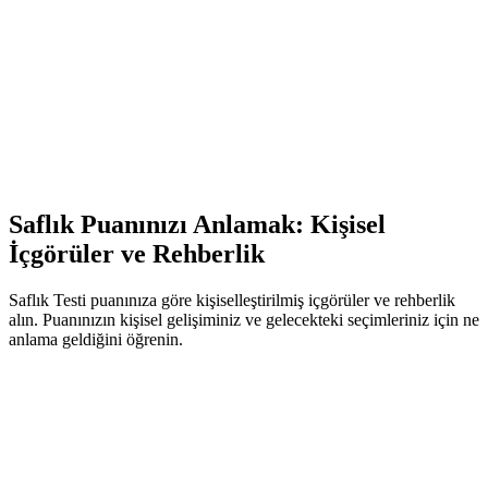
İstatistikler
Ortalama Yaş
:
25.7 yaş
Cinsiyet Dağılımı
:
%45 kadın, %52 erkek, %3 non-binary
Yaygın Aktiviteler
:
Bağımsız yaşam, seyahat, ilişkiler
Konum Eğilimi
:
Kentsel alanlarda daha yaygın
Tipik Aktiviteler
Geniş bir yelpazede hayat durumları ve sosyal etkileşimler
deneyimlemiş.
Saflık Puanınızı Anlamak: Kişisel
İçgörüler ve Rehberlik
Saflık Testi puanınıza göre kişiselleştirilmiş içgörüler ve rehberlik
alın. Puanınızın kişisel gelişiminiz ve gelecekteki seçimleriniz için ne
anlama geldiğini öğrenin.
80-100
Erken Yaşam Yolculuğu