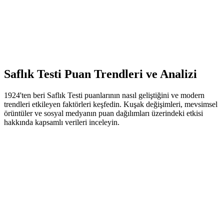
1924'ten Beri Yaşanan Tarihsel Değişimler
Modern Sosyal Medya Etkisi
Z Kuşağı Perspektifleri
Güncel Kültürel Normlar
Değişen Sosyal Değerler ve Tutumlar
Saflık Testi Puan Trendleri ve Analizi
1924'ten beri Saflık Testi puanlarının nasıl geliştiğini ve modern
trendleri etkileyen faktörleri keşfedin. Kuşak değişimleri, mevsimsel
örüntüler ve sosyal medyanın puan dağılımları üzerindeki etkisi
hakkında kapsamlı verileri inceleyin.
Tarihsel Puan Trendleri
Uzun Vadeli Puan Gelişimi (1924-2025)
Ortalama puanlar 1920'lerde 85'ten 2025'te 67'ye düşerek
önemli sosyal ve kültürel değişimleri yansıtıyor