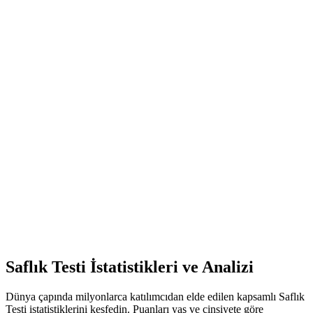
Deneyimli Gezgin
Puanınızı Anlamak
•
Muhtemelen çeşitli deneyimlerden bilgelik kazandınız
•
Puanınız kapsamlı hayat keşfini yansıtıyor
•
Başkalarıyla paylaşabileceğiniz değerli içgörülere sahip
olabilirsiniz
•
Hayat seçimlerinin karmaşıklığını anlıyorsunuz
İleriye Dönük
•
Gelecekteki kararlar için deneyimlerinizi kullanın
•
Başkalarına yolculuklarında rehberlik etmeyi düşünün
•
Deneyimlerinizin sizi nasıl şekillendirdiğini düşünün
•
Sağlıklı sınırları koruyarak büyümeye devam edin
Saflık Testi İstatistikleri ve Analizi
Dünya çapında milyonlarca katılımcıdan elde edilen kapsamlı Saflık
Testi istatistiklerini keşfedin. Puanları yaş ve cinsiyete göre