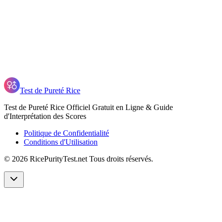
Quels sujets couvre le Test de Pureté Rice ?
Pourquoi les gens passent-ils le Test de Pureté Rice ?
Quelle est la précision du Test de Pureté Rice ?
Test de Pureté Rice
Test de Pureté Rice Officiel Gratuit en Ligne & Guide
d'Interprétation des Scores
Politique de Confidentialité
Conditions d'Utilisation
©
2026
RicePurityTest.net
Tous droits réservés.